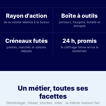
Rayon d'action
Boîte à outils
de la voisine Valence à la Suisse
porteurs, fourgons, échelle et
entrepôt
Créneaux futés
24 h, promis
pointes, marchés et saisons
le chiffrage ferme arrive le
déjoués
lendemain
Un métier, toutes ses
facettes
Déménager, hisser, stocker, vider : la même maison fait