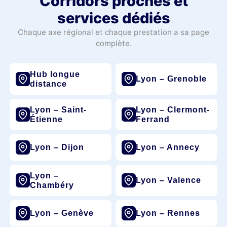
Corridors proches et
services dédiés
Chaque axe régional et chaque prestation a sa page
complète.
Hub longue
Lyon – Grenoble
distance
Lyon – Saint-
Lyon – Clermont-
Étienne
Ferrand
Lyon – Dijon
Lyon – Annecy
Lyon –
Lyon – Valence
Chambéry
Lyon – Genève
Lyon – Rennes