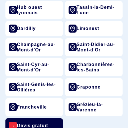
Hub ouest
Tassin-la-Demi-
lyonnais
Lune
Dardilly
Limonest
Champagne-au-
Saint-Didier-au-
Mont-d'Or
Mont-d'Or
Saint-Cyr-au-
Charbonnières-
Mont-d'Or
les-Bains
Saint-Genis-les-
Craponne
Ollières
Grézieu-la-
Francheville
Varenne
Devis gratuit
→