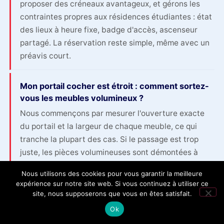
proposer des créneaux avantageux, et gérons les
contraintes propres aux résidences étudiantes : état
des lieux à heure fixe, badge d'accès, ascenseur
partagé. La réservation reste simple, même avec un
préavis court.
Mon portail cocher est étroit : comment sortez-
vous les meubles volumineux ?
Nous commençons par mesurer l'ouverture exacte
du portail et la largeur de chaque meuble, ce qui
tranche la plupart des cas. Si le passage est trop
juste, les pièces volumineuses sont démontées à
l'intérieur de la maison, puis remontées à l'arrivée.
Nous utilisons des cookies pour vous garantir la meilleure
Les piliers en pierre sont systématiquement protégés
expérience sur notre site web. Si vous continuez à utiliser ce
par des mousses pendant les rotations. Lorsque le
site, nous supposerons que vous en êtes satisfait.
fourgon ne peut pas entrer dans la cour, le portage
Ok
s'organise depuis la rue, avec une équipe