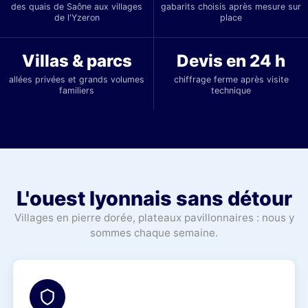
des quais de Saône aux villages
gabarits choisis après mesure sur
de l'Yzeron
place
Villas & parcs
Devis en 24 h
allées privées et grands volumes
chiffrage ferme après visite
familiers
technique
L'ouest lyonnais sans détour
Villages en pierre dorée, plateaux pavillonnaires : nous y
sommes chaque semaine.