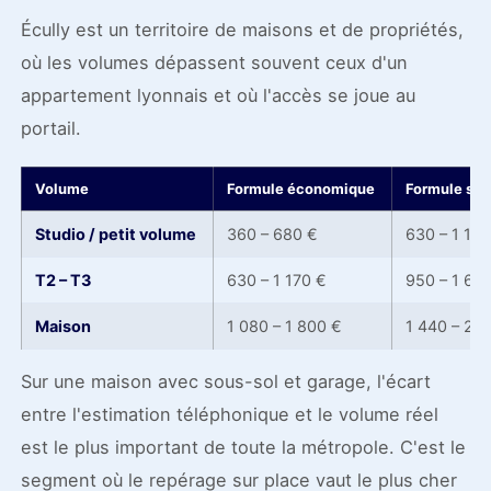
Écully est un territoire de maisons et de propriétés,
où les volumes dépassent souvent ceux d'un
appartement lyonnais et où l'accès se joue au
portail.
Volume
Formule économique
Formule sta
Studio / petit volume
360 – 680 €
630 – 1 170
T2 – T3
630 – 1 170 €
950 – 1 62
Maison
1 080 – 1 800 €
1 440 – 2 6
Sur une maison avec sous-sol et garage, l'écart
entre l'estimation téléphonique et le volume réel
est le plus important de toute la métropole. C'est le
segment où le repérage sur place vaut le plus cher