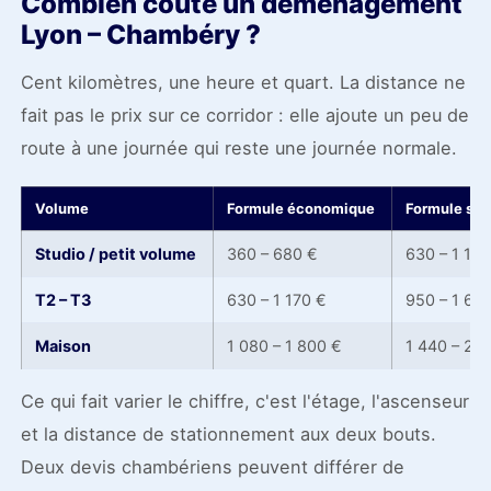
Combien coûte un déménagement
Lyon – Chambéry ?
Cent kilomètres, une heure et quart. La distance ne
fait pas le prix sur ce corridor : elle ajoute un peu de
route à une journée qui reste une journée normale.
Volume
Formule économique
Formule sta
Studio / petit volume
360 – 680 €
630 – 1 170
T2 – T3
630 – 1 170 €
950 – 1 62
Maison
1 080 – 1 800 €
1 440 – 2 6
Ce qui fait varier le chiffre, c'est l'étage, l'ascenseur
et la distance de stationnement aux deux bouts.
Deux devis chambériens peuvent différer de