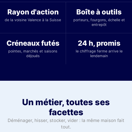
Rayon d'action
Boîte à outils
de la voisine Valence à la Suisse
porteurs, fourgons, échelle et
entrepôt
Créneaux futés
24 h, promis
pointes, marchés et saisons
le chiffrage ferme arrive le
déjoués
lendemain
Un métier, toutes ses
facettes
Déménager, hisser, stocker, vider : la même maison fait
tout.