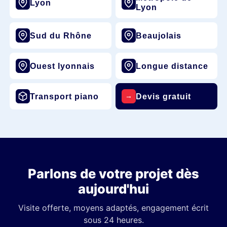
Lyon
Lyon
Sud du Rhône
Beaujolais
Ouest lyonnais
Longue distance
Transport piano
Devis gratuit
→
Parlons de votre projet dès
aujourd'hui
Visite offerte, moyens adaptés, engagement écrit
sous 24 heures.