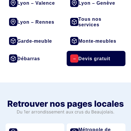
Lyon – Valence
Lyon – Genève
Tous nos
Lyon – Rennes
services
Garde-meuble
Monte-meubles
Débarras
Devis gratuit
→
Retrouver nos pages locales
Du 1er arrondissement aux crus du Beaujolais.
Métropole de