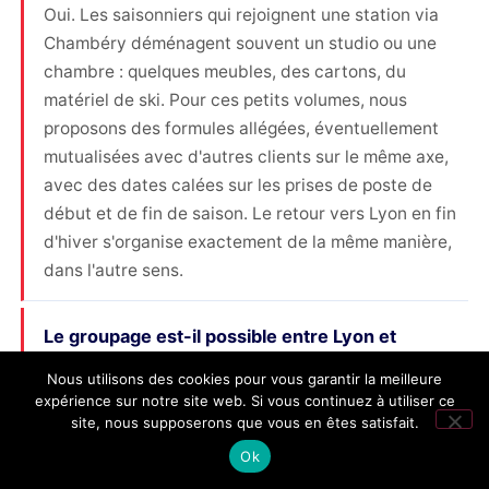
Oui. Les saisonniers qui rejoignent une station via
Chambéry déménagent souvent un studio ou une
chambre : quelques meubles, des cartons, du
matériel de ski. Pour ces petits volumes, nous
proposons des formules allégées, éventuellement
mutualisées avec d'autres clients sur le même axe,
avec des dates calées sur les prises de poste de
début et de fin de saison. Le retour vers Lyon en fin
d'hiver s'organise exactement de la même manière,
dans l'autre sens.
Le groupage est-il possible entre Lyon et
Chambéry ?
Nous utilisons des cookies pour vous garantir la meilleure
Oui, et il est particulièrement pertinent sur un axe
expérience sur notre site web. Si vous continuez à utiliser ce
site, nous supposerons que vous en êtes satisfait.
aussi fréquenté. Le groupage consiste à mutualiser
plusieurs déménagements dans un même camion :
Ok
votre volume partage le trajet avec d'autres, ce qui